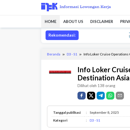
Loncat
ke
konten
HOME
ABOUT US
DISCLAIMER
PRIV
Rekomendasi:
Lowongan 
Beranda
D3 - S1
Info Loker Cruise Operations 
Info Loker Crui
Destination Asi
Dilihat oleh 138 orang
Tanggal publikasi
:
September 8, 2025
D3
Kategori
:
D3 - S1
-
S1