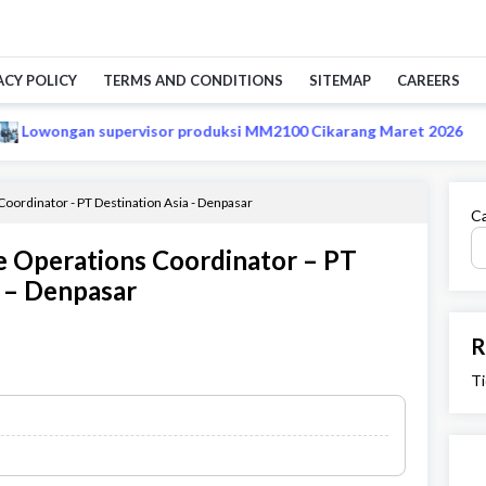
ACY POLICY
TERMS AND CONDITIONS
SITEMAP
CAREERS
supervisor produksi MM2100 Cikarang Maret 2026
Lowong
Coordinator - PT Destination Asia - Denpasar
Ca
se Operations Coordinator – PT
a – Denpasar
R
Ti