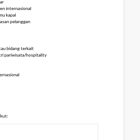
ar
en internasional
mu kapal
asan pelanggan
tau bidang terkait
i pariwisata/hospitality
ernasional
ikut: