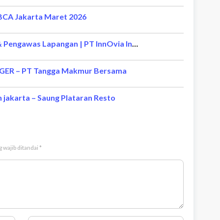
 BCA Jakarta Maret 2026
Lowongan Kerja Koordinator Proyek & Pengawas Lapangan | PT InnOvia Investa Mandiri
GER – PT Tangga Makmur Bersama
h jakarta – Saung Plataran Resto
 wajib ditandai
*