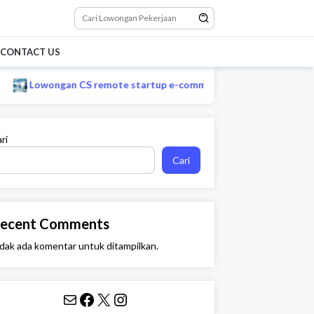
CONTACT US
an CS remote startup e-commerce Maret 2026
Lowongan k
ri
Cari
ecent Comments
dak ada komentar untuk ditampilkan.
Mail
Facebook
X
Instagram