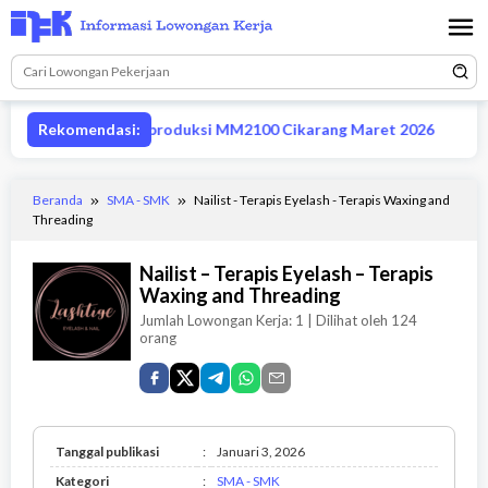
Loncat
ke
konten
ngan supervisor produksi MM2100 Cikarang Maret 2026
Rekomendasi:
L
Beranda
SMA - SMK
Nailist - Terapis Eyelash - Terapis Waxing and
Threading
Nailist – Terapis Eyelash – Terapis
Waxing and Threading
Jumlah Lowongan Kerja:
1
| Dilihat oleh 124
orang
Tanggal publikasi
:
Januari 3, 2026
SMA
Kategori
:
SMA - SMK