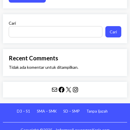
Cari
Cari
Recent Comments
Tidak ada komentar untuk ditampilkan.
Mail
Facebook
X
Instagram
D3 – S1
SMA – SMK
SD – SMP
Tanpa Ijazah
Copyright ©2025 -
InformasiLowonganKerja.com