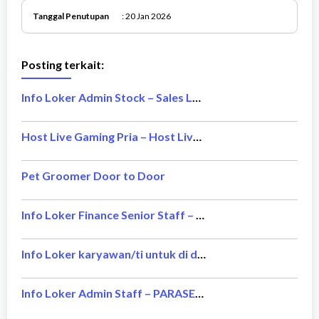
Tanggal Penutupan
: 20 Jan 2026
Posting terkait:
Info Loker Admin Stock – Sales Laptop
Host Live Gaming Pria – Host Live Gaming Wanita
Pet Groomer Door to Door
Info Loker Finance Senior Staff – Bintang Delapan Group
Info Loker karyawan/ti untuk di daerah jakarta – Saung Plataran Resto
Info Loker Admin Staff – PARASENA GROUP