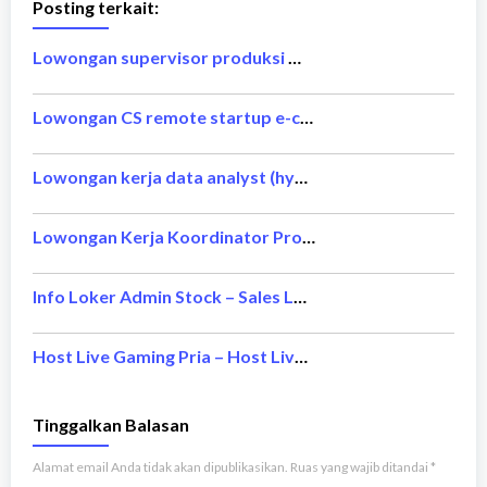
Posting terkait:
Lowongan supervisor produksi MM2100 Cikarang Maret 2026
Lowongan CS remote startup e-commerce Maret 2026
Lowongan kerja data analyst (hybrid) BCA Jakarta Maret 2026
Lowongan Kerja Koordinator Proyek & Pengawas Lapangan | PT InnOvia Investa Mandiri
Info Loker Admin Stock – Sales Laptop
Host Live Gaming Pria – Host Live Gaming Wanita
Tinggalkan Balasan
Alamat email Anda tidak akan dipublikasikan.
Ruas yang wajib ditandai
*