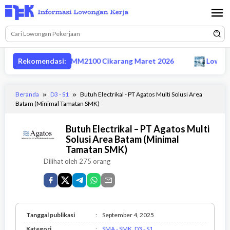
Loncat
ke
konten
pervisor produksi MM2100 Cikarang Maret 2026
Rekomendasi:
Lowongan
Beranda
D3 - S1
Butuh Electrikal - PT Agatos Multi Solusi Area
Batam (Minimal Tamatan SMK)
Butuh Electrikal – PT Agatos Multi
Solusi Area Batam (Minimal
Tamatan SMK)
Dilihat oleh 275 orang
Tanggal publikasi
:
September 4, 2025
SMA
Kategori
:
SMA - SMK
,
D3 - S1