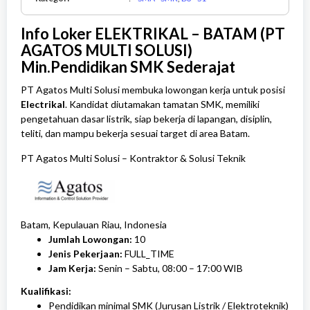
-
SMK,
Info Loker ELEKTRIKAL – BATAM (PT
D3
-
AGATOS MULTI SOLUSI)
S1
Min.Pendidikan SMK Sederajat
PT Agatos Multi Solusi membuka lowongan kerja untuk posisi
Electrikal
. Kandidat diutamakan tamatan SMK, memiliki
pengetahuan dasar listrik, siap bekerja di lapangan, disiplin,
teliti, dan mampu bekerja sesuai target di area Batam.
PT Agatos Multi Solusi
–
Kontraktor & Solusi Teknik
Batam, Kepulauan Riau, Indonesia
Jumlah Lowongan:
10
Jenis Pekerjaan:
FULL_TIME
Jam Kerja:
Senin – Sabtu, 08:00 – 17:00 WIB
Kualifikasi:
Pendidikan minimal SMK (Jurusan Listrik / Elektroteknik)