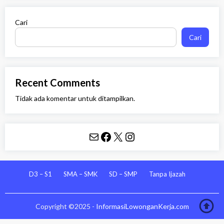
Cari
Cari
Recent Comments
Tidak ada komentar untuk ditampilkan.
Mail
Facebook
X
Instagram
D3 – S1
SMA – SMK
SD – SMP
Tanpa Ijazah
Copyright ©2025 -
InformasiLowonganKerja.com