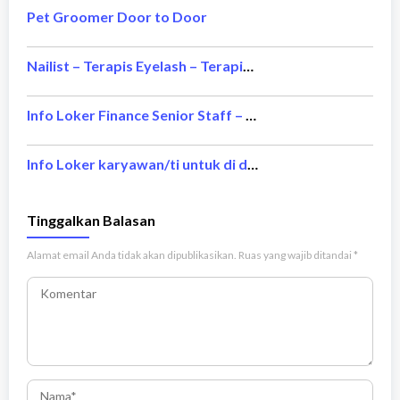
Pet Groomer Door to Door
Nailist – Terapis Eyelash – Terapis Waxing and Threading
Info Loker Finance Senior Staff – Bintang Delapan Group
Info Loker karyawan/ti untuk di daerah jakarta – Saung Plataran Resto
Tinggalkan Balasan
Alamat email Anda tidak akan dipublikasikan.
Ruas yang wajib ditandai
*