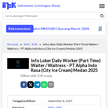
Loncat
ke
konten
 supervisor produksi MM2100 Cikarang Maret 2026
Rekomendasi:
Lowon
Beranda
SMA - SMK
Info Loker Daily Worker (Part Time) Waiter /
Waitress - PT Alpha Indo Rasa (City Ice Cream) Medan 2025
Info Loker Daily Worker (Part Time)
Waiter / Waitress – PT Alpha Indo
Rasa (City Ice Cream) Medan 2025
Dilihat oleh 218 orang
Tanggal publikasi
:
September 8, 2025
SMA
Kategori
:
SMA - SMK