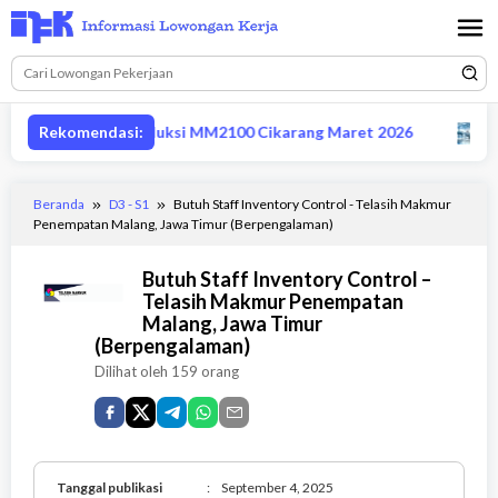
Loncat
ke
konten
n supervisor produksi MM2100 Cikarang Maret 2026
Rekomendasi:
Lowo
Beranda
D3 - S1
Butuh Staff Inventory Control - Telasih Makmur
Penempatan Malang, Jawa Timur (Berpengalaman)
Butuh Staff Inventory Control –
Telasih Makmur Penempatan
Malang, Jawa Timur
(Berpengalaman)
Dilihat oleh 159 orang
Tanggal publikasi
:
September 4, 2025