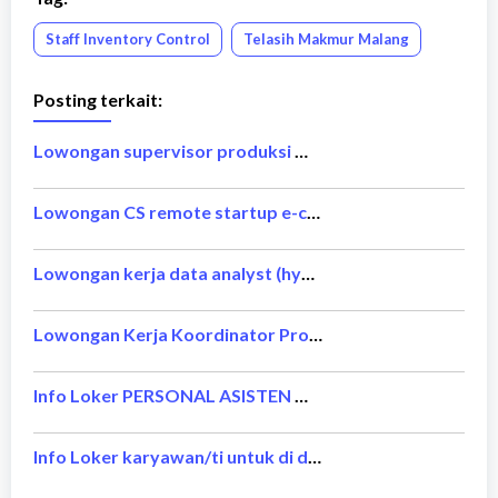
Staff Inventory Control
Telasih Makmur Malang
Posting terkait:
Lowongan supervisor produksi MM2100 Cikarang Maret 2026
Lowongan CS remote startup e-commerce Maret 2026
Lowongan kerja data analyst (hybrid) BCA Jakarta Maret 2026
Lowongan Kerja Koordinator Proyek & Pengawas Lapangan | PT InnOvia Investa Mandiri
Info Loker PERSONAL ASISTEN MANAGER – PT Tangga Makmur Bersama
Info Loker karyawan/ti untuk di daerah jakarta – Saung Plataran Resto