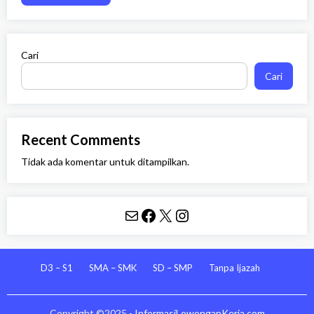
Cari
Cari
Recent Comments
Tidak ada komentar untuk ditampilkan.
Mail
Facebook
X
Instagram
D3 – S1
SMA – SMK
SD – SMP
Tanpa Ijazah
Copyright ©2025 -
InformasiLowonganKerja.com