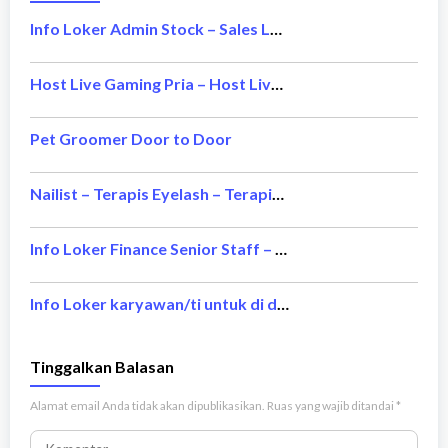
Info Loker Admin Stock – Sales Laptop
Host Live Gaming Pria – Host Live Gaming Wanita
Pet Groomer Door to Door
Nailist – Terapis Eyelash – Terapis Waxing and Threading
Info Loker Finance Senior Staff – Bintang Delapan Group
Info Loker karyawan/ti untuk di daerah jakarta – Saung Plataran Resto
Tinggalkan Balasan
Alamat email Anda tidak akan dipublikasikan.
Ruas yang wajib ditandai
*