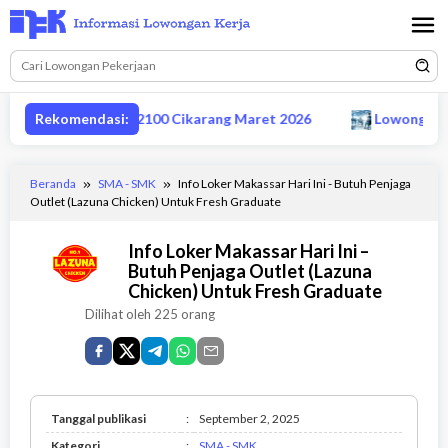
Loncat
ke
konten
isor produksi MM2100 Cikarang Maret 2026
Rekomendasi:
Lowongan CS 
Beranda
SMA - SMK
Info Loker Makassar Hari Ini - Butuh Penjaga
Outlet (Lazuna Chicken) Untuk Fresh Graduate
Info Loker Makassar Hari Ini –
Butuh Penjaga Outlet (Lazuna
Chicken) Untuk Fresh Graduate
Dilihat oleh 225 orang
Tanggal publikasi
:
September 2, 2025
SMA
Kategori
:
SMA - SMK