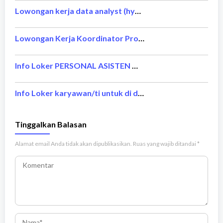
Lowongan kerja data analyst (hybrid) BCA Jakarta Maret 2026
Lowongan Kerja Koordinator Proyek & Pengawas Lapangan | PT InnOvia Investa Mandiri
Info Loker PERSONAL ASISTEN MANAGER – PT Tangga Makmur Bersama
Info Loker karyawan/ti untuk di daerah jakarta – Saung Plataran Resto
Tinggalkan Balasan
Alamat email Anda tidak akan dipublikasikan.
Ruas yang wajib ditandai
*