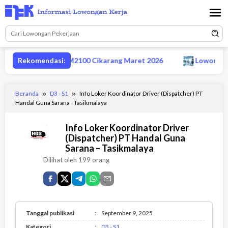
Loncat
ke
konten
isor produksi MM2100 Cikarang Maret 2026
Rekomendasi:
Lowongan CS 
Beranda
D3 - S1
Info Loker Koordinator Driver (Dispatcher) PT
Handal Guna Sarana - Tasikmalaya
Info Loker Koordinator Driver
(Dispatcher) PT Handal Guna
Sarana – Tasikmalaya
Dilihat oleh 199 orang
Tanggal publikasi
:
September 9, 2025
D3
Kategori
:
D3 - S1