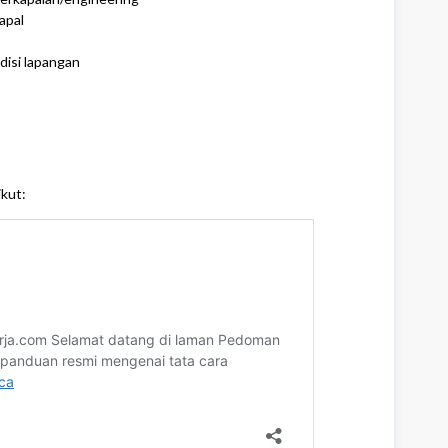
apal
disi lapangan
ikut: