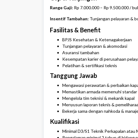
Range Gaji:
Rp 7.000.000 – Rp 9.500.000 / bu
Insentif Tambahan:
Tunjangan pelayaran & bo
Fasilitas & Benefit
BPJS Kesehatan & Ketenagakerjaan
Tunjangan pelayaran & akomodasi
Asuransi tambahan
Kesempatan karier di perusahaan pelay
Pelatihan & sertifikasi teknis
Tanggung Jawab
Mengawasi perawatan & perbaikan kapa
Memastikan armada memenuhi standar 
Mengelola tim teknisi & mekanik kapal
Menyusun laporan teknis & pemeliharaa
Bekerja sama dengan nahkoda & manaj
Kualifikasi
Minimal D3/S1 Teknik Perkapalan atau 
Pengalaman minimal 2 tahun di bidang 