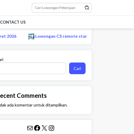
CONTACT US
Lowongan CS remote startup e-commerce Maret 2026
ri
Cari
ecent Comments
dak ada komentar untuk ditampilkan.
Mail
Facebook
X
Instagram