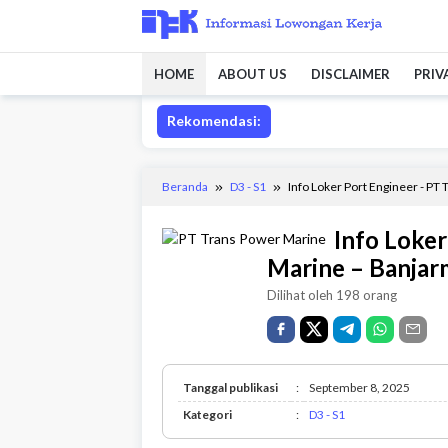
Loncat
ke
konten
HOME
ABOUT US
DISCLAIMER
PRIV
Rekomendasi:
Beranda
D3 - S1
Info Loker Port Engineer - PT
Info Loker
Marine – Banjar
Dilihat oleh 198 orang
Tanggal publikasi
:
September 8, 2025
D3
Kategori
:
D3 - S1
-
S1