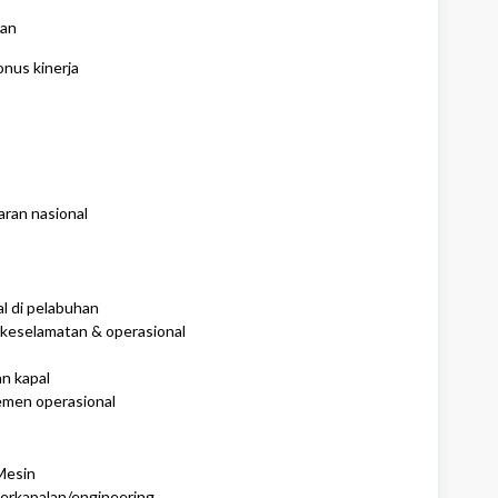
lan
nus kinerja
aran nasional
l di pelabuhan
keselamatan & operasional
n kapal
emen operasional
Mesin
perkapalan/engineering