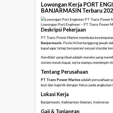
Lowongan Kerja PORT ENGIN
BANJARMASIN Terbaru 2025 
Lowongan Port Engineer – PT Trans Power Ma
Deskripsi Pekerjaan
PT Trans Power Marine membuka kesempatan 
Banjarmasin
. Posisi ini bertanggung jawab 
kapal agar tetap beroperasi sesuai standar ke
Kandidat yang ideal adalah mereka yang memi
sistem mesin kapal, serta mampu memimpin tim
Tentang Perusahaan
PT Trans Power Marine
adalah perusahaan pe
laut dan logistik dengan fokus pada angkutan 
Lokasi Kerja
Banjarmasin
,
Kalimantan Selatan
, Indonesia
Gaji & Tunjangan