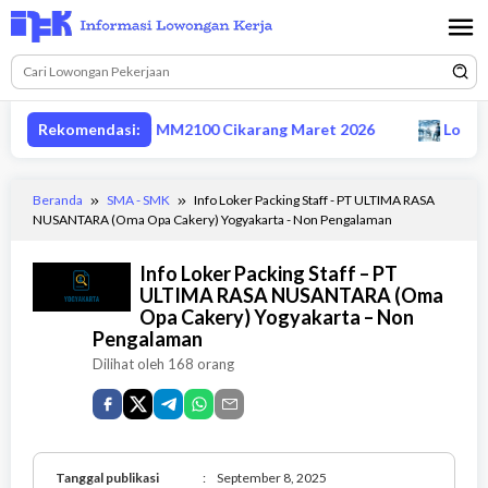
Loncat
ke
konten
ervisor produksi MM2100 Cikarang Maret 2026
Rekomendasi:
Lowongan 
Beranda
SMA - SMK
Info Loker Packing Staff - PT ULTIMA RASA
NUSANTARA (Oma Opa Cakery) Yogyakarta - Non Pengalaman
Info Loker Packing Staff – PT
ULTIMA RASA NUSANTARA (Oma
Opa Cakery) Yogyakarta – Non
Pengalaman
Dilihat oleh 168 orang
Tanggal publikasi
:
September 8, 2025