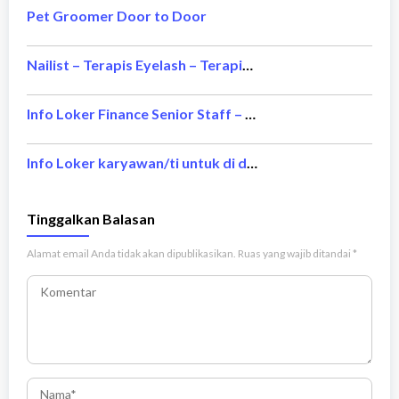
Pet Groomer Door to Door
Nailist – Terapis Eyelash – Terapis Waxing and Threading
Info Loker Finance Senior Staff – Bintang Delapan Group
Info Loker karyawan/ti untuk di daerah jakarta – Saung Plataran Resto
Tinggalkan Balasan
Alamat email Anda tidak akan dipublikasikan.
Ruas yang wajib ditandai
*