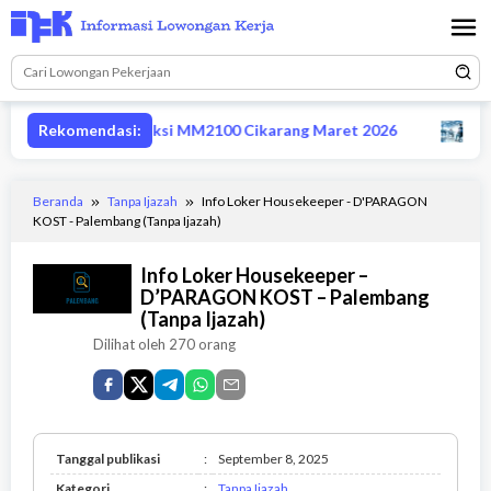
Loncat
ke
konten
supervisor produksi MM2100 Cikarang Maret 2026
Rekomendasi:
Lowong
Beranda
Tanpa Ijazah
Info Loker Housekeeper - D'PARAGON
KOST - Palembang (Tanpa Ijazah)
Info Loker Housekeeper –
D’PARAGON KOST – Palembang
(Tanpa Ijazah)
Dilihat oleh 270 orang
Tanggal publikasi
:
September 8, 2025
Tanpa
Kategori
:
Tanpa Ijazah