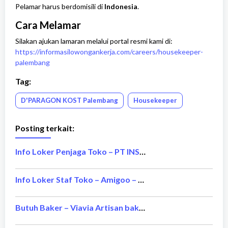
Pelamar harus berdomisili di
Indonesia
.
Cara Melamar
Silakan ajukan lamaran melalui portal resmi kami di:
https://informasilowongankerja.com/careers/housekeeper-
palembang
Tag:
D'PARAGON KOST Palembang
Housekeeper
Posting terkait:
Info Loker Penjaga Toko – PT INSPIRED SINAR ABADI Area Malang – Tanpa Ijazah Sekolah
Info Loker Staf Toko – Amigoo – Makassar (Tanpa Pengalaman, Tanpa Ijazah Formal)
Butuh Baker – Viavia Artisan bakery (DI Yogyakarta) Tanpa Ijazah