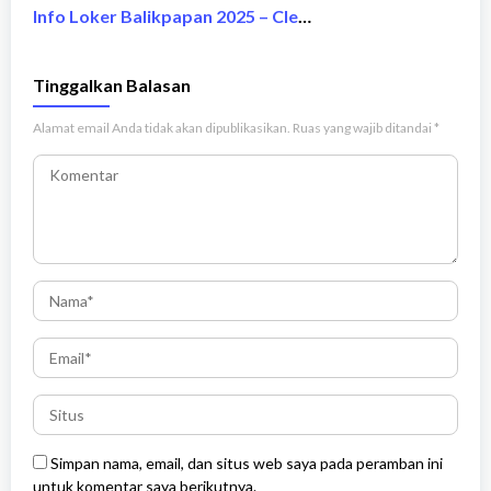
Info Loker Balikpapan 2025 – Cleaning Service/Landscape (PT Airkon Pratama) Tanpa Ijazah Sekolah
Tinggalkan Balasan
Alamat email Anda tidak akan dipublikasikan.
Ruas yang wajib ditandai
*
Simpan nama, email, dan situs web saya pada peramban ini
untuk komentar saya berikutnya.