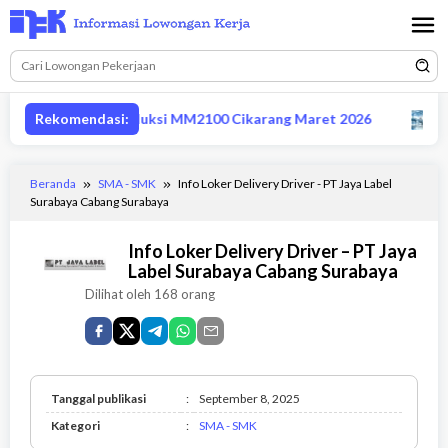
Loncat
ke
konten
 supervisor produksi MM2100 Cikarang Maret 2026
Rekomendasi:
Lowon
Beranda
SMA - SMK
Info Loker Delivery Driver - PT Jaya Label
Surabaya Cabang Surabaya
Info Loker Delivery Driver – PT Jaya
Label Surabaya Cabang Surabaya
Dilihat oleh 168 orang
Tanggal publikasi
:
September 8, 2025
SMA
Kategori
:
SMA - SMK
-