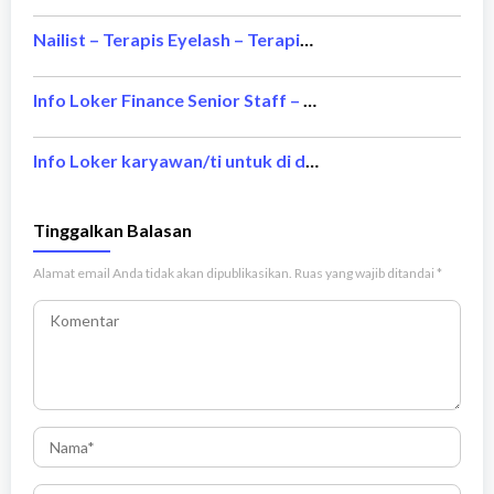
Nailist – Terapis Eyelash – Terapis Waxing and Threading
Info Loker Finance Senior Staff – Bintang Delapan Group
Info Loker karyawan/ti untuk di daerah jakarta – Saung Plataran Resto
Tinggalkan Balasan
Alamat email Anda tidak akan dipublikasikan.
Ruas yang wajib ditandai
*