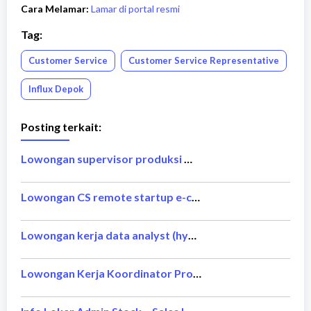
Cara Melamar:
Lamar di portal resmi
Tag:
Customer Service
Customer Service Representative
Influx Depok
Posting terkait:
Lowongan supervisor produksi MM2100 Cikarang Maret 2026
Lowongan CS remote startup e-commerce Maret 2026
Lowongan kerja data analyst (hybrid) BCA Jakarta Maret 2026
Lowongan Kerja Koordinator Proyek & Pengawas Lapangan | PT InnOvia Investa Mandiri