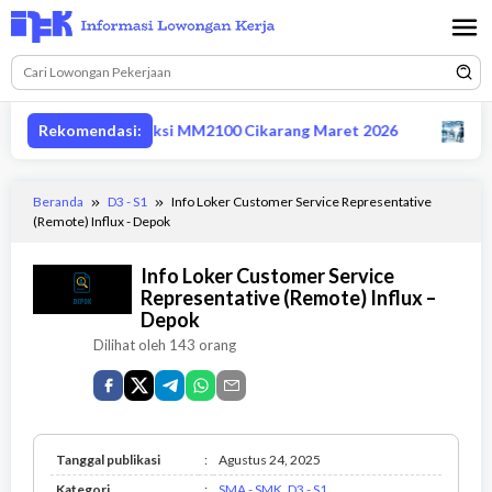
Loncat
ke
konten
supervisor produksi MM2100 Cikarang Maret 2026
Rekomendasi:
Lowong
Beranda
D3 - S1
Info Loker Customer Service Representative
(Remote) Influx - Depok
Info Loker Customer Service
Representative (Remote) Influx –
Depok
Dilihat oleh 143 orang
Tanggal publikasi
:
Agustus 24, 2025
SMA
Kategori
:
SMA - SMK
,
D3 - S1