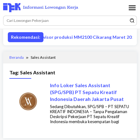
Loncat
ke
konten
Lowongan supervisor produksi MM2100 Cikarang Maret 2026
Rekomendasi:
Beranda
Sales Assistant
Tag:
Sales Assistant
Info Loker Sales Assistant
(SPG/SPB) PT Sepatu Kreatif
Indonesia Daerah Jakarta Pusat
Sedang Dibutuhkan, SPG/SPB – PT SEPATU
KREATIF INDONESIA – Tanpa Pengalaman
Deskripsi Pekerjaan PT Sepatu Kreatif
Indonesia membuka kesempatan bagi