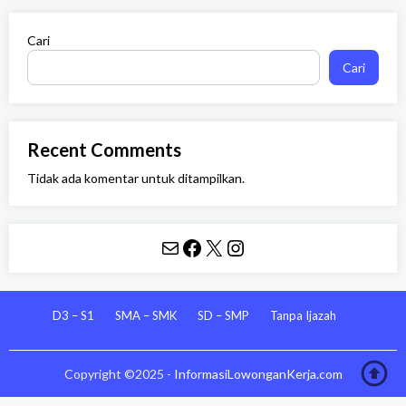
Cari
Cari
Recent Comments
Tidak ada komentar untuk ditampilkan.
Mail
Facebook
X
Instagram
D3 – S1
SMA – SMK
SD – SMP
Tanpa Ijazah
Copyright ©2025 -
InformasiLowonganKerja.com