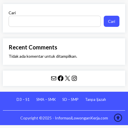
Cari
Cari
Recent Comments
Tidak ada komentar untuk ditampilkan.
Mail
Facebook
X
Instagram
D3 – S1
SMA – SMK
SD – SMP
Tanpa Ijazah
Copyright ©2025 -
InformasiLowonganKerja.com