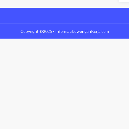
Copyright ©2025 -
InformasiLowonganKerja.com