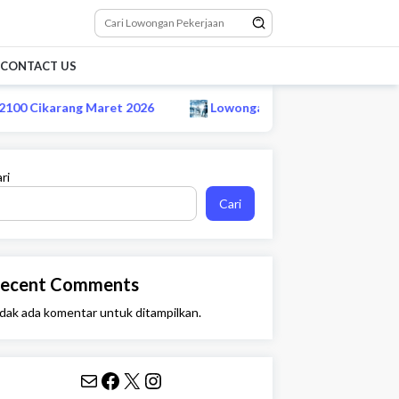
CONTACT US
 Cikarang Maret 2026
Lowongan CS remote startup e-co
ri
Cari
ecent Comments
dak ada komentar untuk ditampilkan.
Mail
Facebook
X
Instagram