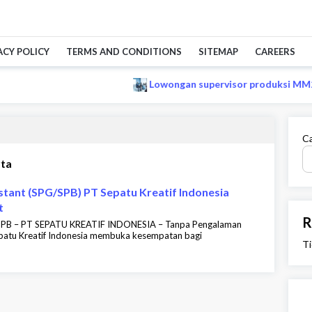
ACY POLICY
TERMS AND CONDITIONS
SITEMAP
CAREERS
Lowongan supervisor produksi MM2100
Ca
rta
istant (SPG/SPB) PT Sepatu Kreatif Indonesia
t
R
SPB – PT SEPATU KREATIF INDONESIA – Tanpa Pengalaman
epatu Kreatif Indonesia membuka kesempatan bagi
Ti