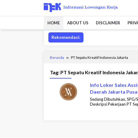
Loncat
ke
konten
HOME
ABOUT US
DISCLAIMER
PRIV
Rekomendasi:
Beranda
PT Sepatu Kreatif Indonesia Jakarta
Tag:
PT Sepatu Kreatif Indonesia Jaka
Info Loker Sales Ass
Daerah Jakarta Pusa
Sedang Dibutuhkan, SPG/
Deskripsi Pekerjaan PT S