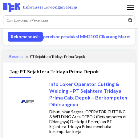
Loncat
ke
konten
Rekomendasi:
Lowongan supervisor produksi MM2100 Cikarang Maret 202
Beranda
PT Sejahtera Tridaya Prima Depok
Tag:
PT Sejahtera Tridaya Prima Depok
Info Loker Operator Cutting &
Welding – PT Sejahtera Tridaya
Prima Cab. Depok – Berkompeten
Dibidangnya
Dibutuhkan Segera, OPERATOR CUTTING
& WELDING Area DEPOK (Berkompeten di
Bidangnya) Deskripsi Pekerjaan PT
Sejahtera Tridaya Prima membuka
kesempatan kerja