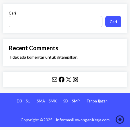
Cari
Cari
Recent Comments
Tidak ada komentar untuk ditampilkan.
Mail
Facebook
X
Instagram
D3 – S1
SMA – SMK
SD – SMP
Tanpa Ijazah
Copyright ©2025 -
InformasiLowonganKerja.com