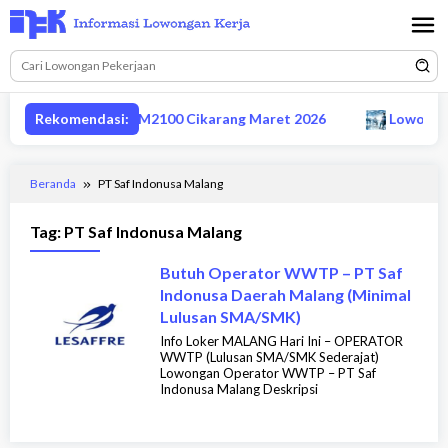
Loncat
ke
konten
ervisor produksi MM2100 Cikarang Maret 2026
Rekomendasi:
Lowongan 
Beranda
PT Saf Indonusa Malang
Tag:
PT Saf Indonusa Malang
Butuh Operator WWTP – PT Saf
Indonusa Daerah Malang (Minimal
Lulusan SMA/SMK)
Info Loker MALANG Hari Ini – OPERATOR
WWTP (Lulusan SMA/SMK Sederajat)
Lowongan Operator WWTP – PT Saf
Indonusa Malang Deskripsi