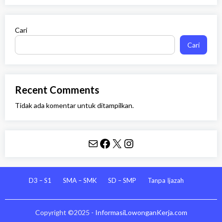
Cari
Cari
Recent Comments
Tidak ada komentar untuk ditampilkan.
Mail
Facebook
X
Instagram
D3 – S1
SMA – SMK
SD – SMP
Tanpa Ijazah
Copyright ©2025 -
InformasiLowonganKerja.com