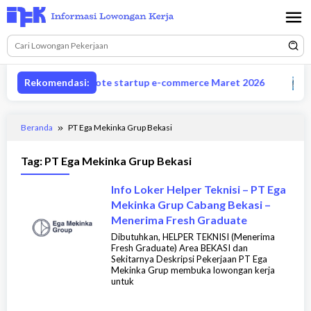
Loncat
ke
konten
Lowongan CS remote startup e-commerce Maret 2026
Rekomendasi:
Lo
Beranda
PT Ega Mekinka Grup Bekasi
Tag:
PT Ega Mekinka Grup Bekasi
Info Loker Helper Teknisi – PT Ega
Mekinka Grup Cabang Bekasi –
Menerima Fresh Graduate
Dibutuhkan, HELPER TEKNISI (Menerima
Fresh Graduate) Area BEKASI dan
Sekitarnya Deskripsi Pekerjaan PT Ega
Mekinka Grup membuka lowongan kerja
untuk