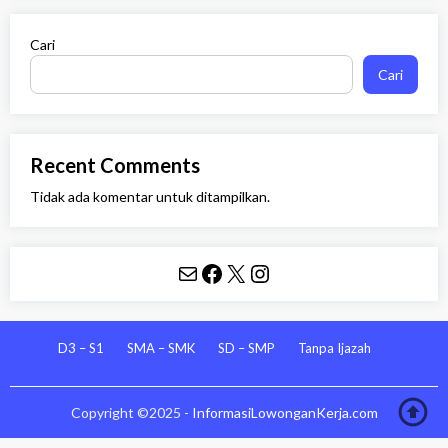
Cari
Cari
Recent Comments
Tidak ada komentar untuk ditampilkan.
Mail
Facebook
X
Instagram
D3 – S1
SMA – SMK
SD – SMP
Tanpa Ijazah
Copyright ©2025 -
InformasiLowonganKerja.com