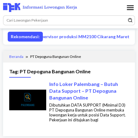
Loncat
ke
konten
Rekomendasi:
Lowongan supervisor produksi MM2100 Cikarang Maret 2026
Beranda
PT Depoguna Bangunan Online
Tag:
PT Depoguna Bangunan Online
Info Loker Palembang – Butuh
Data Support – PT Depoguna
Bangunan Online
Dibutuhkan DATA SUPPORT (Minimal D3)
PT Depoguna Bangunan Online membuka
lowongan kerja untuk posisi Data Support.
Pekerjaan ini ditujukan bagi