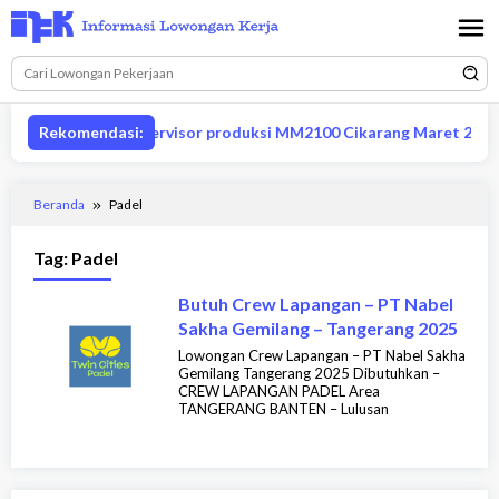
Loncat
ke
konten
Lowongan supervisor produksi MM2100 Cikarang Maret 2026
Rekomendasi:
Beranda
Padel
Tag:
Padel
Butuh Crew Lapangan – PT Nabel
Sakha Gemilang – Tangerang 2025
Lowongan Crew Lapangan – PT Nabel Sakha
Gemilang Tangerang 2025 Dibutuhkan –
CREW LAPANGAN PADEL Area
TANGERANG BANTEN – Lulusan