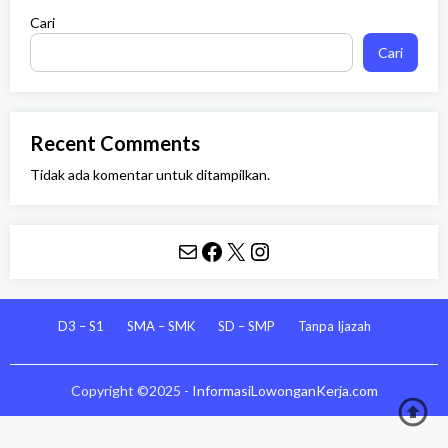
Cari
Cari
Recent Comments
Tidak ada komentar untuk ditampilkan.
Mail
Facebook
X
Instagram
D3 – S1
SMA – SMK
SD – SMP
Tanpa Ijazah
Copyright ©2025 -
InformasiLowonganKerja.com