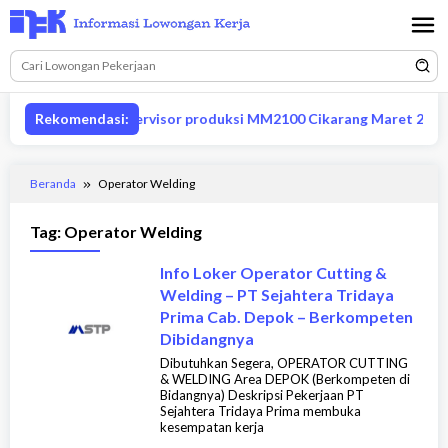
Loncat
ke
konten
Lowongan supervisor produksi MM2100 Cikarang Maret 2026
Rekomendasi:
Beranda
Operator Welding
Tag:
Operator Welding
Info Loker Operator Cutting &
Welding – PT Sejahtera Tridaya
Prima Cab. Depok – Berkompeten
Dibidangnya
Dibutuhkan Segera, OPERATOR CUTTING
& WELDING Area DEPOK (Berkompeten di
Bidangnya) Deskripsi Pekerjaan PT
Sejahtera Tridaya Prima membuka
kesempatan kerja