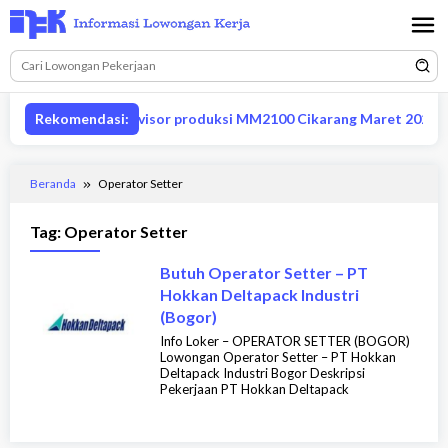
Loncat
ke
konten
Lowongan supervisor produksi MM2100 Cikarang Maret 2026
Rekomendasi:
Beranda
Operator Setter
Tag:
Operator Setter
Butuh Operator Setter – PT
Hokkan Deltapack Industri
(Bogor)
Info Loker – OPERATOR SETTER (BOGOR)
Lowongan Operator Setter – PT Hokkan
Deltapack Industri Bogor Deskripsi
Pekerjaan PT Hokkan Deltapack