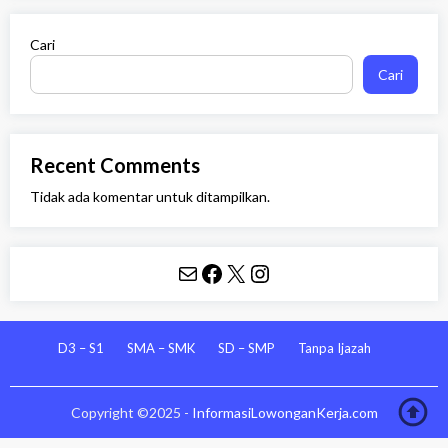
Cari
Cari
Recent Comments
Tidak ada komentar untuk ditampilkan.
Mail
Facebook
X
Instagram
D3 – S1
SMA – SMK
SD – SMP
Tanpa Ijazah
Copyright ©2025 -
InformasiLowonganKerja.com