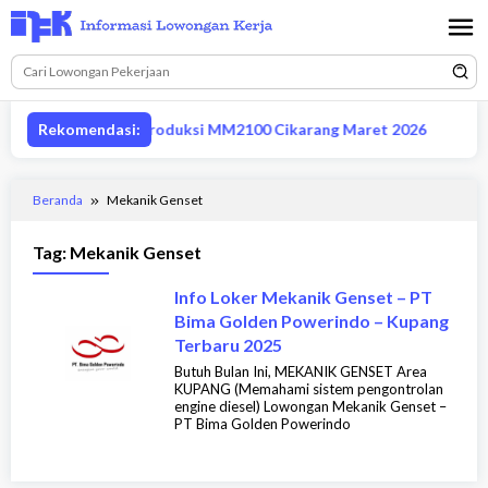
Loncat
ke
konten
ongan supervisor produksi MM2100 Cikarang Maret 2026
Rekomendasi:
Beranda
Mekanik Genset
Tag:
Mekanik Genset
Info Loker Mekanik Genset – PT
Bima Golden Powerindo – Kupang
Terbaru 2025
Butuh Bulan Ini, MEKANIK GENSET Area
KUPANG (Memahami sistem pengontrolan
engine diesel) Lowongan Mekanik Genset –
PT Bima Golden Powerindo