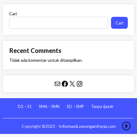
Cari
Cari
Recent Comments
Tidak ada komentar untuk ditampilkan.
Mail
Facebook
X
Instagram
D3 – S1
SMA – SMK
SD – SMP
Tanpa Ijazah
Copyright ©2025 -
InformasiLowonganKerja.com