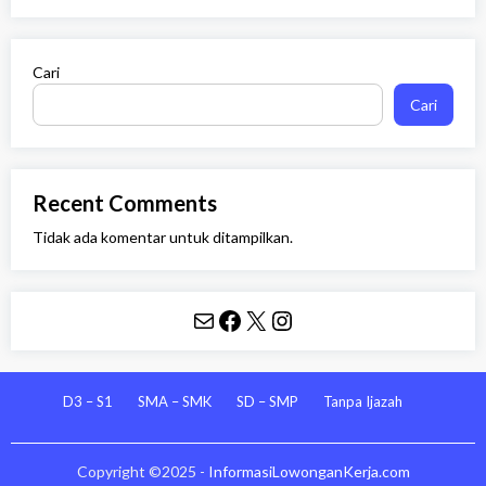
Cari
Cari
Recent Comments
Tidak ada komentar untuk ditampilkan.
Mail
Facebook
X
Instagram
D3 – S1
SMA – SMK
SD – SMP
Tanpa Ijazah
Copyright ©2025 -
InformasiLowonganKerja.com