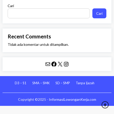
Cari
Cari
Recent Comments
Tidak ada komentar untuk ditampilkan.
Mail
Facebook
X
Instagram
D3 – S1
SMA – SMK
SD – SMP
Tanpa Ijazah
Copyright ©2025 -
InformasiLowonganKerja.com