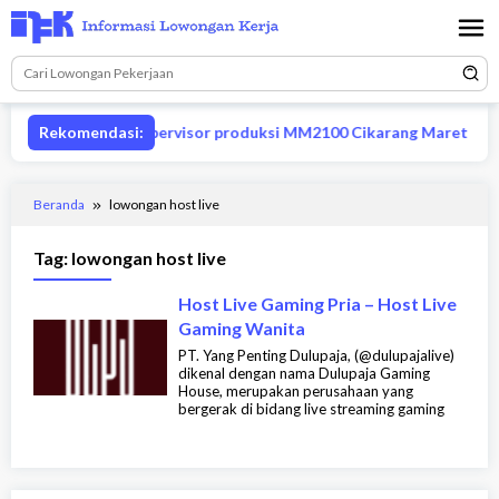
Loncat
ke
konten
Rekomendasi:
Lowongan supervisor produksi MM2100 Cikarang Maret 2026
Beranda
lowongan host live
Tag:
lowongan host live
Host Live Gaming Pria – Host Live
Gaming Wanita
PT. Yang Penting Dulupaja, (@dulupajalive)
dikenal dengan nama Dulupaja Gaming
House, merupakan perusahaan yang
bergerak di bidang live streaming gaming