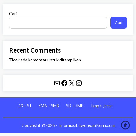
Cari
Cari
Recent Comments
Tidak ada komentar untuk ditampilkan.
Mail
Facebook
X
Instagram
D3 – S1
SMA – SMK
SD – SMP
Tanpa Ijazah
Copyright ©2025 -
InformasiLowonganKerja.com