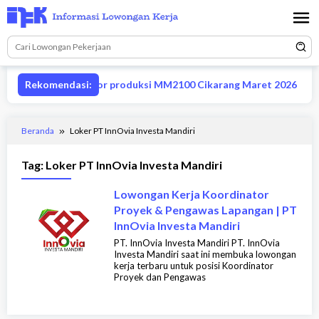
Loncat
ke
konten
Lowongan supervisor produksi MM2100 Cikarang Maret 2026
Rekomendasi:
Beranda
Loker PT InnOvia Investa Mandiri
Tag:
Loker PT InnOvia Investa Mandiri
Lowongan Kerja Koordinator
Proyek & Pengawas Lapangan | PT
InnOvia Investa Mandiri
PT. InnOvia Investa Mandiri PT. InnOvia
Investa Mandiri saat ini membuka lowongan
kerja terbaru untuk posisi Koordinator
Proyek dan Pengawas