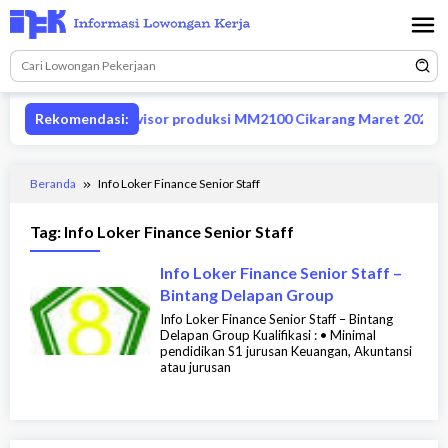
Loncat
ke
konten
Lowongan supervisor produksi MM2100 Cikarang Maret 2026
Rekomendasi:
Beranda
Info Loker Finance Senior Staff
Tag:
Info Loker Finance Senior Staff
Info Loker Finance Senior Staff –
Bintang Delapan Group
Info Loker Finance Senior Staff – Bintang
Delapan Group Kualifikasi : • Minimal
pendidikan S1 jurusan Keuangan, Akuntansi
atau jurusan