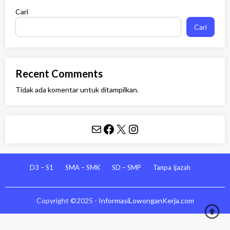
Cari
Cari
Recent Comments
Tidak ada komentar untuk ditampilkan.
Mail
Facebook
X
Instagram
D3 – S1
SMA – SMK
SD – SMP
Tanpa Ijazah
Copyright ©2025 -
InformasiLowonganKerja.com