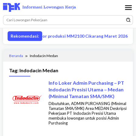
Loncat
ke
konten
Lowongan supervisor produksi MM2100 Cikarang Maret 2026
Rekomendasi:
Beranda
Indodacin Medan
Tag:
Indodacin Medan
Info Loker Admin Purchasing – PT
Indodacin Presisi Utama – Medan
(Minimal Tamatan SMA/SMK)
Dibutuhkan, ADMIN PURCHASING (Minimal
Tamatan SMA/SMK) Area MEDAN Deskripsi
Pekerjaan PT Indodacin Presisi Utama
membuka lowongan untuk posisi Admin
Purchasing