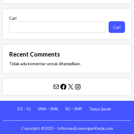
Cari
Cari
Recent Comments
Tidak ada komentar untuk ditampilkan.
Mail
Facebook
X
Instagram
D3 – S1
SMA – SMK
SD – SMP
Tanpa Ijazah
Copyright ©2025 -
InformasiLowonganKerja.com