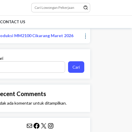
CONTACT US
uksi MM2100 Cikarang Maret 2026
Lowongan CS remote st
ri
Cari
ecent Comments
dak ada komentar untuk ditampilkan.
Mail
Facebook
X
Instagram