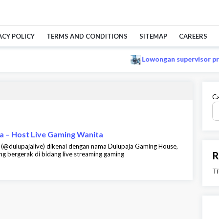
ACY POLICY
TERMS AND CONDITIONS
SITEMAP
CAREERS
Lowongan supervisor prod
Ca
ia – Host Live Gaming Wanita
, (@dulupajalive) dikenal dengan nama Dulupaja Gaming House,
R
 bergerak di bidang live streaming gaming
Ti