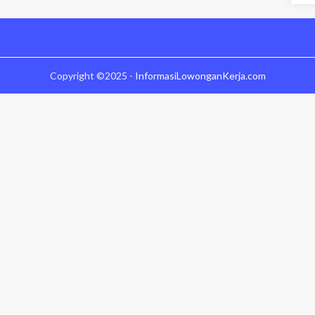
Copyright ©2025 -
InformasiLowonganKerja.com