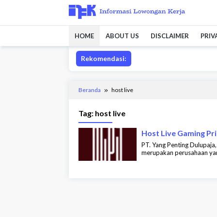
Loncat
ke
konten
HOME
ABOUT US
DISCLAIMER
PRIV
Rekomendasi:
Beranda
host live
Tag:
host live
Host Live Gaming Pr
PT. Yang Penting Dulupaja
merupakan perusahaan yang