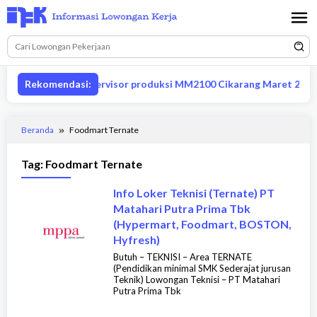
Loncat
ke
konten
Lowongan supervisor produksi MM2100 Cikarang Maret 2026
Rekomendasi:
Beranda
Foodmart Ternate
Tag:
Foodmart Ternate
Info Loker Teknisi (Ternate) PT
Matahari Putra Prima Tbk
(Hypermart, Foodmart, BOSTON,
Hyfresh)
Butuh – TEKNISI – Area TERNATE
(Pendidikan minimal SMK Sederajat jurusan
Teknik) Lowongan Teknisi – PT Matahari
Putra Prima Tbk