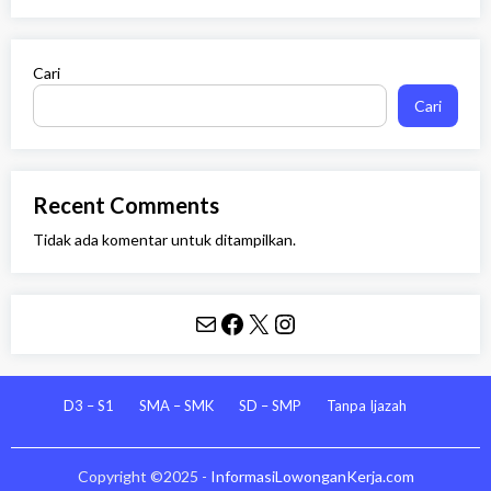
Cari
Cari
Recent Comments
Tidak ada komentar untuk ditampilkan.
Mail
Facebook
X
Instagram
D3 – S1
SMA – SMK
SD – SMP
Tanpa Ijazah
Copyright ©2025 -
InformasiLowonganKerja.com