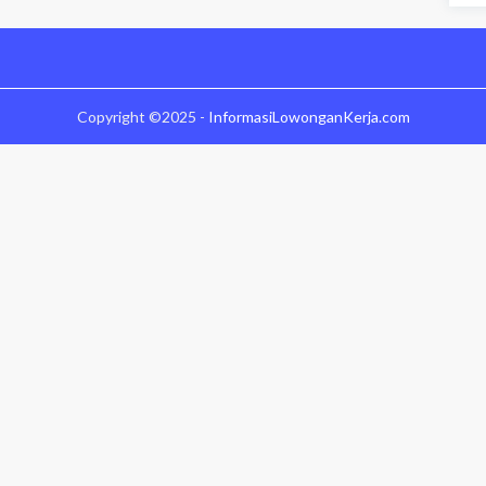
Copyright ©2025 -
InformasiLowonganKerja.com