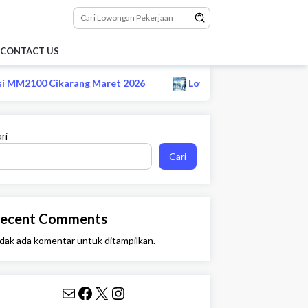
CONTACT US
M2100 Cikarang Maret 2026
Lowongan CS remote startup
ri
Cari
ecent Comments
dak ada komentar untuk ditampilkan.
Mail
Facebook
X
Instagram