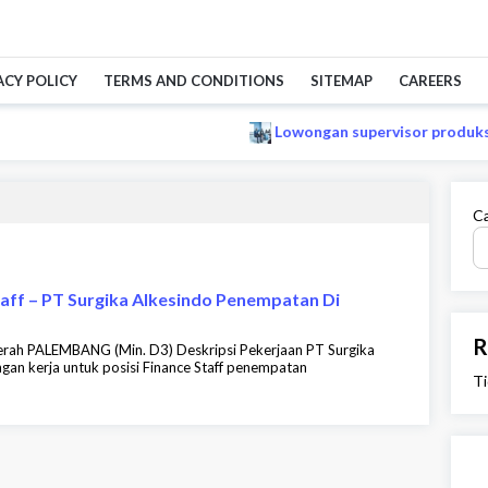
ACY POLICY
TERMS AND CONDITIONS
SITEMAP
CAREERS
Lowongan supervisor produksi M
Ca
taff – PT Surgika Alkesindo Penempatan Di
R
ah PALEMBANG (Min. D3) Deskripsi Pekerjaan PT Surgika
an kerja untuk posisi Finance Staff penempatan
Ti