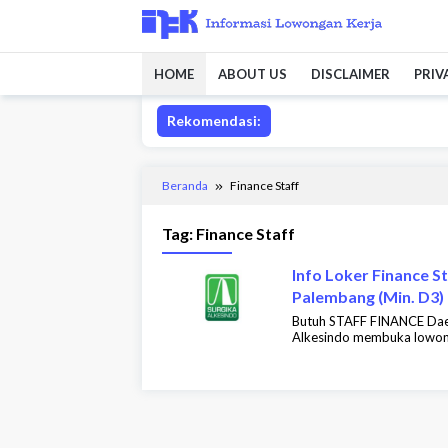
Loncat
ke
konten
HOME
ABOUT US
DISCLAIMER
PRIV
Rekomendasi:
Beranda
Finance Staff
Tag:
Finance Staff
Info Loker Finance S
Palembang (Min. D3)
Butuh STAFF FINANCE Daer
Alkesindo membuka lowong