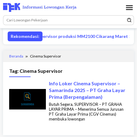
Loncat
ke
konten
Rekomendasi:
Lowongan supervisor produksi MM2100 Cikarang Maret 2026
Beranda
Cinema Supervisor
Tag:
Cinema Supervisor
Info Loker Cinema Supervisor –
Samarinda 2025 – PT Graha Layar
Prima (Berpengalaman)
Butuh Segera, SUPERVISOR – PT GRAHA
LAYAR PRIMA – Menerima Semua Jurusan
PT Graha Layar Prima (CGV Cinemas)
membuka lowongan