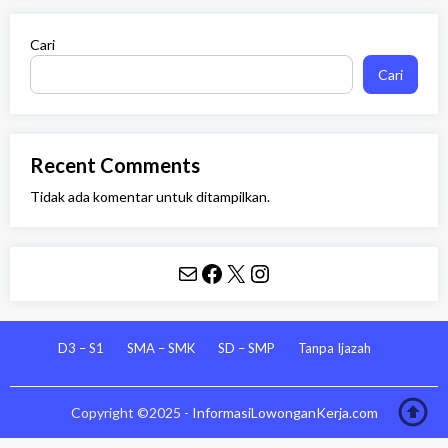
Cari
Cari
Recent Comments
Tidak ada komentar untuk ditampilkan.
Mail
Facebook
X
Instagram
D3 – S1
SMA – SMK
SD – SMP
Tanpa Ijazah
Copyright ©2025 -
InformasiLowonganKerja.com